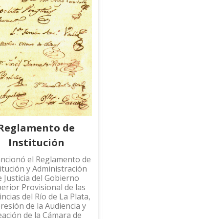
Reglamento de
Autonomía de la
Institución
Provincia
ancionó el Reglamento de
Se organizó el Poder
itución y Administración
Legislativo (junta de
e Justicia del Gobierno
Representantes, depositaria
erior Provisional de las
del poder parlamentario y
ncias del Río de La Plata,
constituyente), Poder
resión de la Audiencia y
Ejecutivo (a cargo de un
eación de la Cámara de
gobernador elegido por la