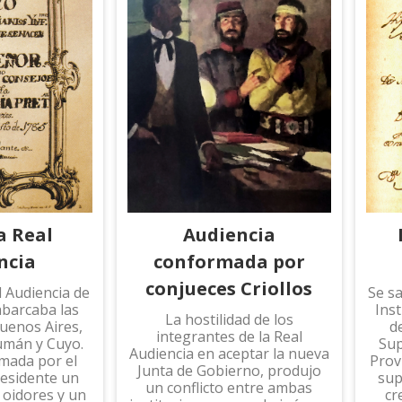
a Real
Audiencia
ncia
conformada por
conjueces Criollos
 Audiencia de
Se s
abarcaba las
Inst
La hostilidad de los
Buenos Aires,
d
integrantes de la Real
umán y Cuyo.
Sup
Audiencia en aceptar la nueva
mada por el
Provi
Junta de Gobierno, produjo
residente un
sup
un conflicto entre ambas
 oidores y un
cr