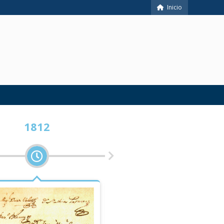
Inicio
1812
1821