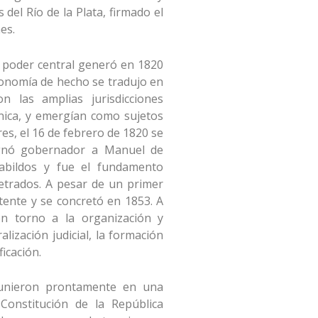
 del Río de la Plata, firmado el
es.
n poder central generó en 1820
tonomía de hecho se tradujo en
 las amplias jurisdicciones
nica, y emergían como sujetos
res, el 16 de febrero de 1820 se
ignó gobernador a Manuel de
cabildos y fue el fundamento
 letrados. A pesar de un primer
atente y se concretó en 1853. A
 en torno a la organización y
alización judicial, la formación
icación.
 unieron prontamente en una
 Constitución de la República