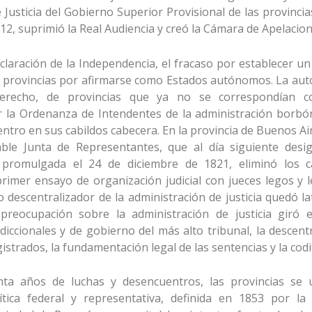
Justicia del Gobierno Superior Provisional de las provincias
12, suprimió la Real Audiencia y creó la Cámara de Apelacion
laración de la Independencia, el fracaso por establecer u
as provincias por afirmarse como Estados autónomos. La au
recho, de provincias que ya no se correspondían con
 la Ordenanza de Intendentes de la administración borbó
entro en sus cabildos cabecera. En la provincia de Buenos Ai
ble Junta de Representantes, que al día siguiente des
y promulgada el 24 de diciembre de 1821, eliminó los 
 primer ensayo de organización judicial con jueces legos y
to descentralizador de la administración de justicia quedó l
a preocupación sobre la administración de justicia giró
diccionales y de gobierno del más alto tribunal, la descentr
istrados, la fundamentación legal de las sentencias y la codif
nta años de luchas y desencuentros, las provincias se
ítica federal y representativa, definida en 1853 por la