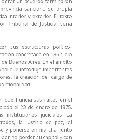
e lograr un acuerdo terminaron
provincia sancionó su propia
a interior y exterior. El texto
r Tribunal de Justicia, sería
r sus estructuras político-
icación concretada en 1862, dio
 de Buenos Aires. En el ámbito
ional que introdujo importantes
tores, la creación del cargo de
porcionalidad.
n que hundía sus raíces en el
talada el 23 de enero de 1875.
nstituciones judiciales. La
rados, la justicia de paz, el
arse y ponerse en marcha, junto
 por no perder su capital y con