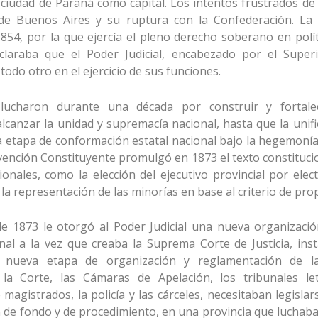
 ciudad de Paraná como capital. Los intentos frustrados d
de Buenos Aires y su ruptura con la Confederación. La 
854, por la que ejercía el pleno derecho soberano en polític
eclaraba que el Poder Judicial, encabezado por el Superio
todo otro en el ejercicio de sus funciones.
ucharon durante una década por construir y fortalece
 alcanzar la unidad y supremacía nacional, hasta que la unif
a etapa de conformación estatal nacional bajo la hegemonía
nvención Constituyente promulgó en 1873 el texto constituc
ionales, como la elección del ejecutivo provincial por elec
la representación de las minorías en base al criterio de pro
de 1873 le otorgó al Poder Judicial una nueva organizació
nal a la vez que creaba la Suprema Corte de Justicia, ins
ueva etapa de organización y reglamentación de las i
la Corte, las Cámaras de Apelación, los tribunales let
 magistrados, la policía y las cárceles, necesitaban legisl
ón de fondo y de procedimiento, en una provincia que luchaba