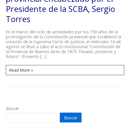
los
150
Presidente de la SCBA, Sergio
años
de
Torres
la
Constitución
provincial
En el marco del ciclo de actividades por los 150 años de la
encabezado
promulgación de la Constitución provincial que estableció la
por
creación de la Suprema Corte de Justicia, el miércoles 16 de
el
agosto se llevó a cabo el acto institucional “Constitución de
Presidente
la Provincia de Buenos Aires de 1873. Pasado, presente y
de
futuro”. El evento […]
la
SCBA,
Sergio
Read More »
Torres
Buscar
Buscar