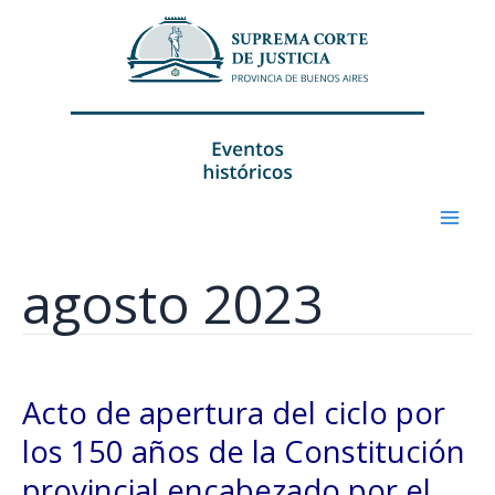
Ir
al
contenido
agosto 2023
Acto
de
Acto de apertura del ciclo por
apertura
del
los 150 años de la Constitución
ciclo
por
provincial encabezado por el