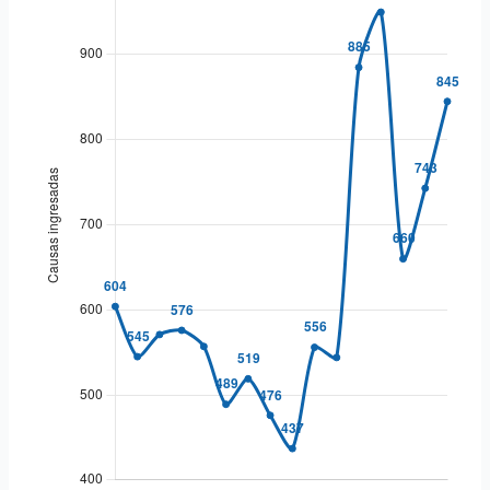
2020
544
2021
885
2022
950
2023
660
2024
743
2025
845