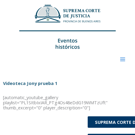
Ir
al
contenido
Videoteca Jony prueba 1
[automatic_youtube_gallery
playlist="PL1SItbIxIAR_PTg4Os48eDdG19WMTzUft"
thumb_excerpt="0" player_description="0"]
SUPREMA CORTE D